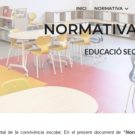
INICI
NORMATIVA
ip to main content
Skip to navigat
NORMATIVA
EDUCACIÓ SE
ental de la convivència escolar. En el present document de
“Norm