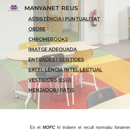
MANYANET REUS
Sk
ASSISTÈNCIA i PUNTUALITAT
ORDRE
CHROMEBOOKS
IMATGE ADEQUADA
ENTRADES I SORTIDES
EXCEL·LÈNCIA INTEL·LECTUAL
VESTIDORS (ESO)
MENJADOR I PATIS
En el
NOFC
hi trobem el recull normatiu fonam