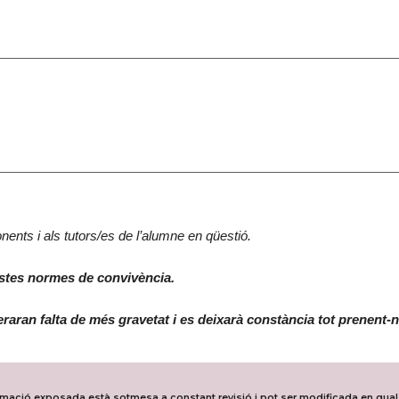
nents i als tutors/es de l’alumne en qüestió.
estes normes de convivència.
raran falta de més gravetat i es deixarà constància tot prenent-
ormació exposada està sotmesa a constant revisió i pot ser modificada en qua